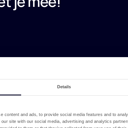
t je mee!
tie
Plantex® v
materiaal
we verspil
Groene en
Details
Om de CO₂-
verlagen, 
bronnen
ge
e content and ads, to provide social media features and to analy
 our site with our social media, advertising and analytics partn
Gecertifi