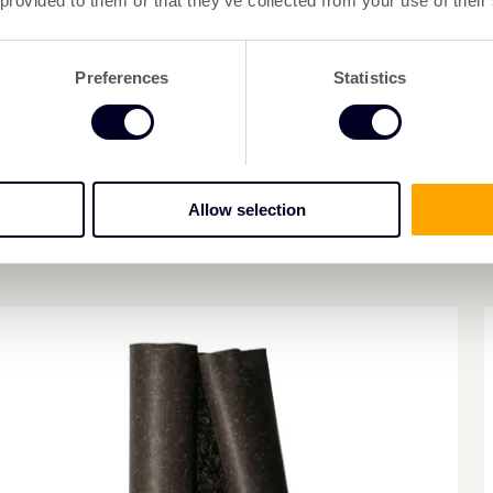
 provided to them or that they’ve collected from your use of their
Alle Plant
in Luxembu
Preferences
Statistics
(Environme
je kiest vo
Allow selection