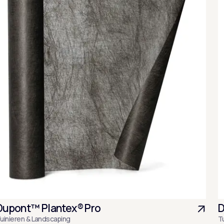
Dupont™ Plantex® Pro
D
uinieren & Landscaping
T