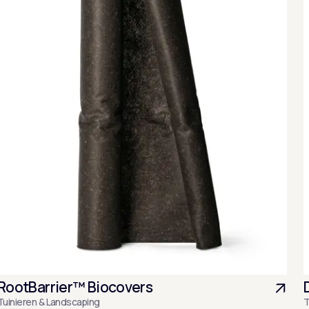
RootBarrier™ Biocovers
Tuinieren & Landscaping
T