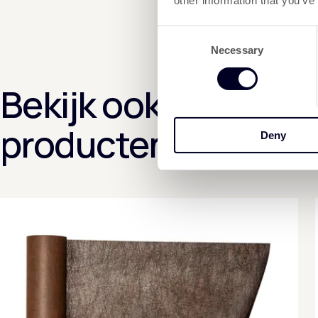
other information that you’ve
Consent
Necessary
Selection
Bekijk ook deze
producten
Deny