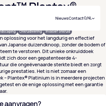
ont™ Plantex®
inium
NL
Nieuws
Contact
Zoeken
andscaping
Onkruidwering
Invasief onkruid
 oplossing voor het langdurig en effectief
 van Japanse duizendknoop, zonder de bodem of
teem te verstoren. Dit unieke onkruiddoek
dt zich door een gepatenteerde 4-
tuur die ongeëvenaarde sterkte biedt en zorgt
urige prestaties. Het is niet zomaar een
k – Plantex® Platinium is in meerdere projecten
getest en de enige oplossing met een garantie
aar.
te aanvragen?