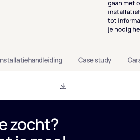
gaan met o
installati
tot inform
je nodig h
Installatiehandleiding
Case study
Gar
e zocht?