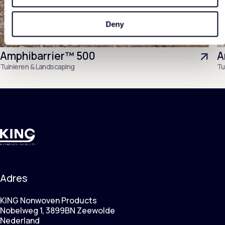
Deny
Amphibarrier™ 500
A
Tuinieren & Landscaping
Tu
Adres
KING Nonwoven Products
Nobelweg 1, 3899BN Zeewolde
Nederland