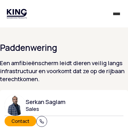
KING Group Logo - Startpagina
Open 
Paddenwering
Een amfibieënscherm leidt dieren veilig langs
infrastructuur en voorkomt dat ze op de rijbaan
terechtkomen.
Serkan Saglam
Sales
Contact
+31 (0) 320 215 805