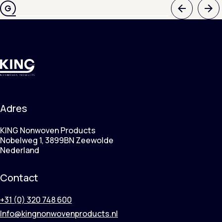
Vorige
Vol
Adres
KING Nonwoven Products
Nobelweg 1, 3899BN Zeewolde
Nederland
Contact
+31 (0) 320 748 600
Info@kingnonwovenproducts.nl