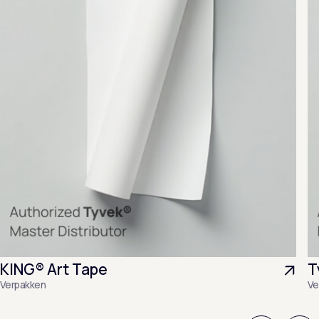
KING® Art Tape
T
Verpakken
Ve