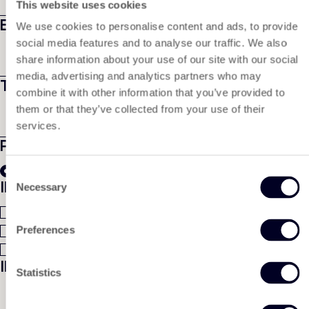
This website uses cookies
Email
*
We use cookies to personalise content and ads, to provide
social media features and to analyse our traffic. We also
share information about your use of our site with our social
media, advertising and analytics partners who may
Telefoonnummer
combine it with other information that you’ve provided to
them or that they’ve collected from your use of their
services.
Product
*
Tyvek® 1442R
Consent
Ik ontvang graag:
Necessary
Selection
Een sample
Een offerte
Preferences
Technische data sheet
Ik heb een andere vraag:
Statistics