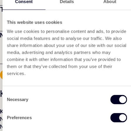
Consent
Details
About
Telefonnummer
This website uses cookies
We use cookies to personalise content and ads, to provide
Nachricht
*
social media features and to analyse our traffic. We also
share information about your use of our site with our social
media, advertising and analytics partners who may
combine it with other information that you’ve provided to
them or that they’ve collected from your use of their
services.
Kontaktinformationen
Consent
Necessary
Selection
KING Nonwoven Products
Nobelweg 1 | 3899BN Zeewolde
Preferences
Niederlande