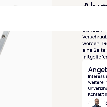
Alu
Kle
Die Alumin
Verschrau
worden. Di
eine Seite
mitgeliefe
Angeb
Interessi
weitere I
unverbin
Kontakt m