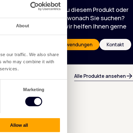
Haben Sie eine Frage zu diesem Produkt oder
ist es nicht genau das, wonach Sie suchen?
Kontaktieren Sie uns, wir helfen Ihnen gerne
About
weiter!
Entdecken Sie unsere Anwendungen
Kontakt
se our traffic. We also share
ers who may combine it with
 services.
Alle Produkte ansehen
Marketing
Allow all