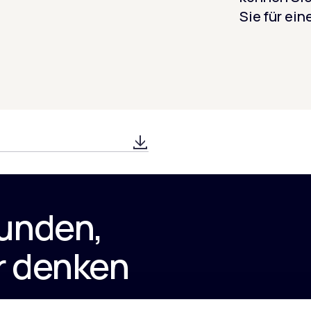
Sie für ei
funden,
r denken
!