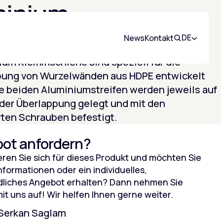
minium
mmschiene
DE
News
Kontakt
Suchen
ium Klemmschiene sind speziell für die
bung von Wurzelwänden aus HDPE entwickelt
e beiden Aluminiumstreifen werden jeweils auf
 der Überlappung gelegt und mit den
rten Schrauben befestigt.
ot anfordern?
eren Sie sich für dieses Produkt und möchten Sie
nformationen oder ein individuelles,
dliches Angebot erhalten? Dann nehmen Sie
it uns auf! Wir helfen Ihnen gerne weiter.
Serkan Saglam