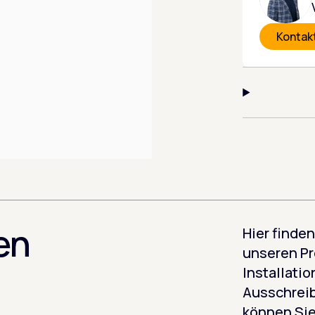
Kontak
en
Hier finden
unseren P
Installati
Ausschreib
können Sie