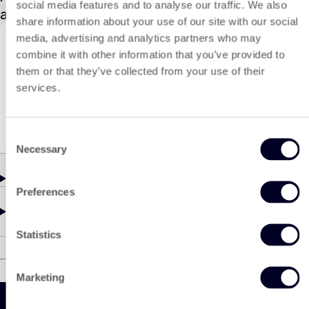
social media features and to analyse our traffic. We also
andere Materialien geeignet.
share information about your use of our site with our social
media, advertising and analytics partners who may
Angebot anfordern?
combine it with other information that you’ve provided to
Interessieren Sie sich für dieses Produkt und
them or that they’ve collected from your use of their
möchten Sie weitere Informationen oder ein
services.
individuelles, unverbindliches Angebot erhalten?
Dann nehmen Sie Kontakt mit uns auf! Wir helfen
Ihnen gerne weiter.
Consent
Necessary
Selection
Details
Preferences
Spezifikationen
Statistics
Marketing