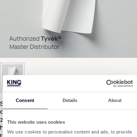
Consent
Details
About
Speziell entwickelt, um Tyvek®-Materialien für
die Verpackung von Kunstwerken
zusammenzuhalten. Art Tape bietet eine
This website uses cookies
hervorragende Haftung, lässt sich leicht und
We use cookies to personalise content and ads, to provide
rückstandsfrei entfernen und ist auch für viele