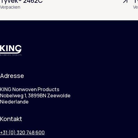
Tyvek® 2462C
T
Verpacken
Ve
Adresse
KING Nonwoven Products
Nobelweg 1, 3899BN Zeewolde
Niederlande
Kontakt
+31 (0) 320 748 600