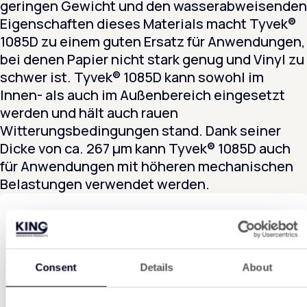
geringen Gewicht und den wasserabweisenden
Eigenschaften dieses Materials macht Tyvek®
1085D zu einem guten Ersatz für Anwendungen,
bei denen Papier nicht stark genug und Vinyl zu
schwer ist. Tyvek® 1085D kann sowohl im
Innen- als auch im Außenbereich eingesetzt
werden und hält auch rauen
Witterungsbedingungen stand. Dank seiner
Dicke von ca. 267 μm kann Tyvek® 1085D auch
für Anwendungen mit höheren mechanischen
Belastungen verwendet werden.
Tyvek® Master Distributor
Wir sind von DuPont als offizieller
Hauptvertriebspartner für Tyvek® anerkannt. Das
bedeutet, dass wir direkten Zugang zum gesamten
Consent
Details
About
Sortiment an technischen Tyvek®-Materialien haben,
über umfassende Produktkenntnisse verfügen,