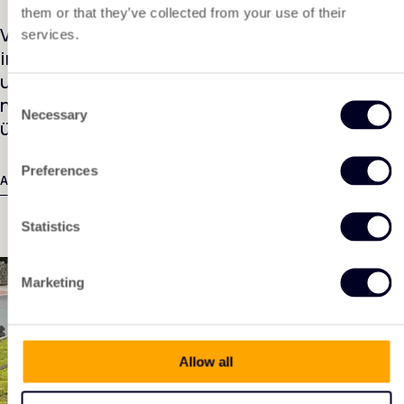
them or that they’ve collected from your use of their
Von erfolgreichen Projekten bis hin zu
services.
intelligenten Lösungen, Produktinnovationen
und den neuesten Nachrichten. Entdecken Sie
Consent
neue Möglichkeiten und lassen Sie sich
Necessary
Selection
überraschen, was wir alles zu bieten haben.
Preferences
Alle Nachrichten ansehen
Statistics
Marketing
Allow all